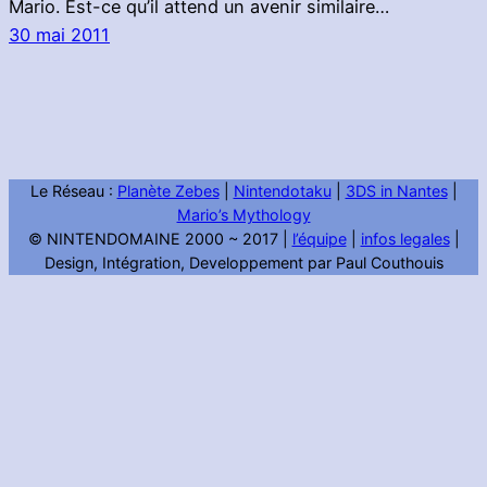
Mario. Est-ce qu’il attend un avenir similaire…
30 mai 2011
Le Réseau :
Planète Zebes
|
Nintendotaku
|
3DS in Nantes
|
Mario’s Mythology
© NINTENDOMAINE 2000 ~ 2017 |
l’équipe
|
infos legales
|
Design, Intégration, Developpement par Paul Couthouis