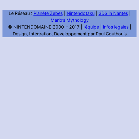
Le Réseau :
Planète Zebes
|
Nintendotaku
|
3DS in Nantes
|
Mario’s Mythology
© NINTENDOMAINE 2000 ~ 2017 |
l’équipe
|
infos legales
|
Design, Intégration, Developpement par Paul Couthouis